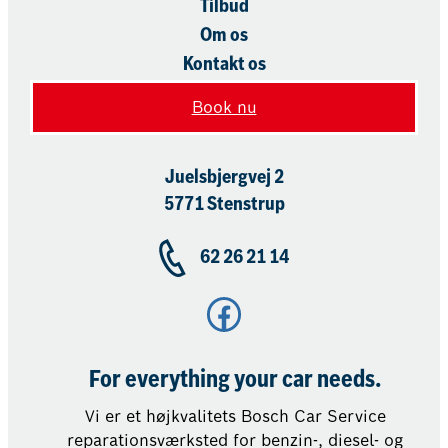
Tilbud
Om os
Kontakt os
Book nu
Juelsbjergvej 2
5771 Stenstrup
62 26 21 14
Facebook
For everything your car needs.
Vi er et højkvalitets Bosch Car Service
reparationsværksted for benzin-, diesel- og