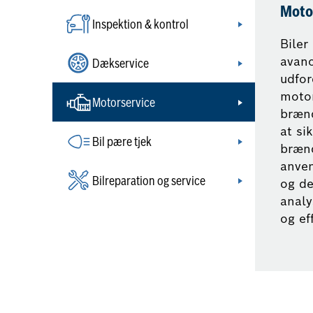
Moto
Inspektion & kontrol
Biler
avanc
Dækservice
udfor
motor
Motorservice
brænd
at si
Bil pære tjek
brænd
anven
Bilreparation og service
og de
analy
og eff