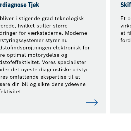
rdiagnose Tjek
Skif
 bliver i stigende grad teknologisk
Et o
erede, hvilket stiller større
vir
dringer for værkstederne. Moderne
at f
styringssystemer styrer nu
ford
stofindsprøjtningen elektronisk for
kre optimal motorydelse og
stofeffektivitet. Vores specialister
der det nyeste diagnostiske udstyr
res omfattende ekspertise til at
sere din bil og sikre dens ydeevne
ektivitet.