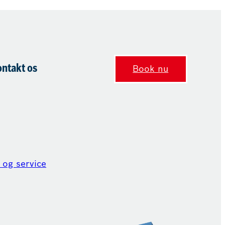
ontakt os
Book nu
 og service