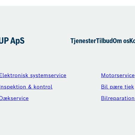
UP ApS
Tjenester
Tilbud
Om os
K
Elektronisk systemservice
Motorservice
Inspektion & kontrol
Bil pære tjek
Dækservice
Bilreparation